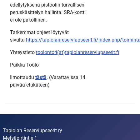
edellytyksenä pistoolin turvallisen
peruskäsittelyn hallinta. SRA-kortti
ei ole pakollinen.
Tarkemmat ohjeet löytyvät
sivulta
https://tapiolanreserviupseerit.fi/index.php/toimi
Yhteystieto
toolontori(at)tapiolanreserviupseerit.fi
Paikka Töölö
Ilmottaudu
tästä
. (Varattavissa 14
päivää etukäteen)
Tapiolan Reserviupseerit ry
Metsäpirtintie 1