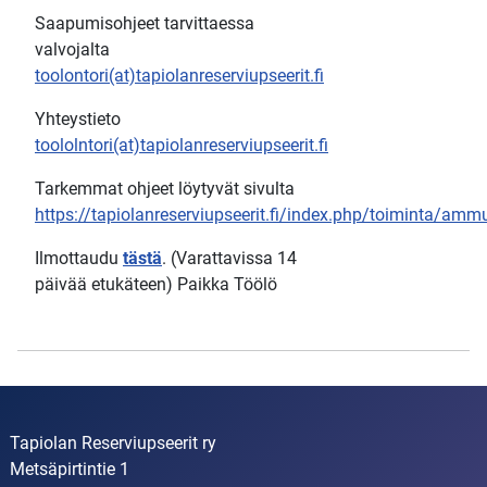
Saapumisohjeet tarvittaessa
valvojalta
toolontori(at)tapiolanreserviupseerit.fi
Yhteystieto
toololntori(at)tapiolanreserviupseerit.fi
Tarkemmat ohjeet löytyvät sivulta
https://tapiolanreserviupseerit.fi/index.php/toiminta/amm
Ilmottaudu
tästä
. (Varattavissa 14
päivää etukäteen) Paikka Töölö
Tapiolan Reserviupseerit ry
Metsäpirtintie 1